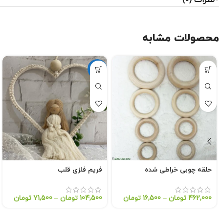
نظرات (0)
محصولات مشابه
داغ
حلقه چوبی خراطی شده
فریم فلزی قلب
462,000
تومان
–
16,500
تومان
104,500
تومان
–
71,500
تومان