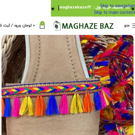
Skip to navigation
کد تخفیف خرید اول : maghazebazoff
💗
💗
Skip to main content
0
منو
0
تومان
ورود / ثبت نا