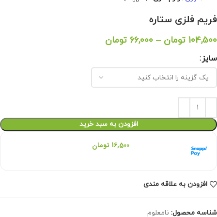
فریم فلزی ستاره
104,500
تومان
–
66,000
تومان
سایز
افزودن به سبد خرید
هر قسط با اسنپ‌پی:
16,500
تومان
۴ قسط ماهانه. بدون سود، چک و ضامن.
افزودن به علاقه مندی
شناسه محصول:
نامعلوم