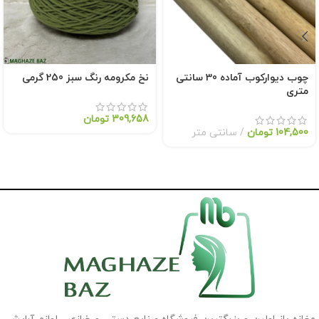
چوب دیوارکوب آماده 30 سانتی
نخ مکرومه رنگ سبز 250 گرمی
متری
309,658
تومان
104,500
تومان
سانتی متر