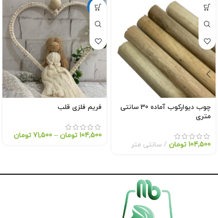
داغ
چوب دیوارکوب آماده 30 سانتی
فریم فلزی قلب
متری
104,500
تومان
–
71,500
تومان
104,500
تومان
سانتی متر