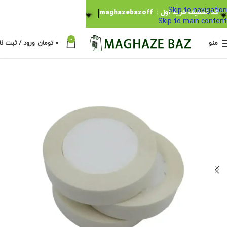
Skip to navigation
کد تخفیف خرید اول : maghazebazoff
💗
💗
Skip to main content
0
منو
0
تومان
ورود / ثبت نا