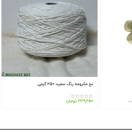
نخ مکرومه رنگ سفید 250 گرمی
د
239,250
تومان