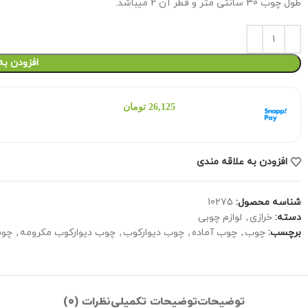
طول چوب 30 سانتی متر و قطر آن 2 میباشد.
افزودن به
هر قسط با اسنپ‌پی:
26,125
تومان
۴ قسط ماهانه. بدون سود، چک و ضامن.
افزودن به علاقه مندی
شناسه محصول:
10275
دسته:
خرازی
,
لوازم چوبی
برچسب:
چوب
,
چوب آماده
,
چوب دیوارکوب
,
چوب دیوارکوب مکرومه
,
چوب
توضیحات
توضیحات تکمیلی
نظرات (0)