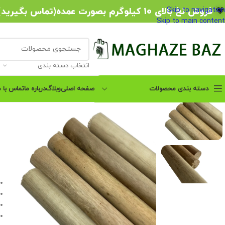
💗
فروش نخ بالای 10 کیلوگرم بصورت عمده(تماس بگیرید)
Skip to navigation
Skip to main content
انتخاب دسته بندی
دسته بندی محصولات
صفحه اصلی
وبلاگ
درباره ما
تماس با م
پکیج آموزش صفر تا صد
مکرومه بافی
پکیج آموزشی 14 مدل صندل
مکرومه بافی
پکیج آموزشی کیف مکرومه
بافی
آموزش آیینه مکرومه بافی