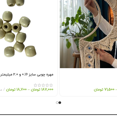
مهره چوبی سایز 0.16 و 2.0 میلیمتر
71,500
تومان
187,000
تومان
–
18,700
تومان
عد