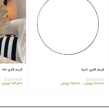
فریم فلزی دایره
فریم فلزی ماه
100,000
تومان
–
25,000
تومان
104,500
تومان
–