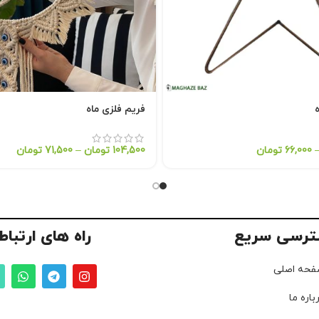
فریم فلزی ماه
66,000
تومان
104,500
تومان
–
71,500
تومان
ترسی سریع
راه های ارتباط
فحه اصلی
باره ما