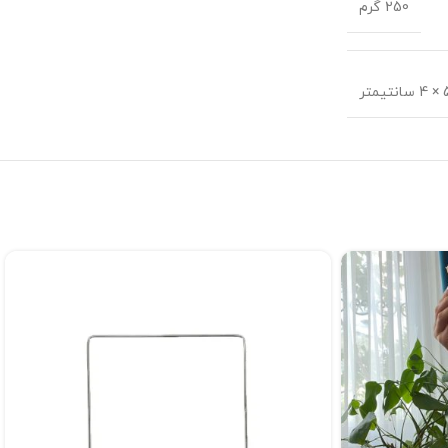
250 گرم
یمتر