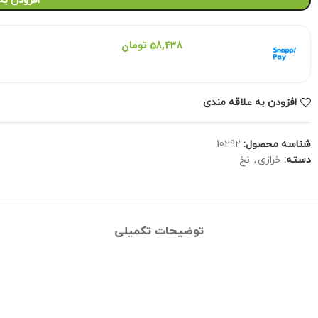
افزودن به
هر قسط با اسنپ‌پی:
58,438
تومان
۴ قسط ماهانه. بدون سود، چک و ضامن.
افزودن به علاقه مندی
شناسه محصول:
10292
دسته:
خرازی
,
نخ
توضیحات تکمیلی