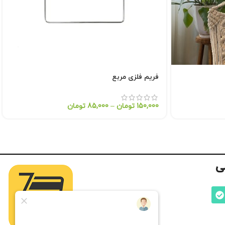
فریم فلزی مربع
150,000
تومان
–
85,000
تومان
ی