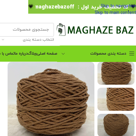
💗
کد تخفیف خرید اول : maghazebazoff
💗
Skip to navigation
Skip to main content
انتخاب دسته بندی
دسته بندی محصولات
صفحه اصلی
وبلاگ
درباره ما
تماس با م
پکیج آموزش صفر تا صد
مکرومه بافی
پکیج آموزشی 14 مدل صندل
مکرومه بافی
پکیج آموزشی کیف مکرومه
بافی
آموزش آیینه مکرومه بافی