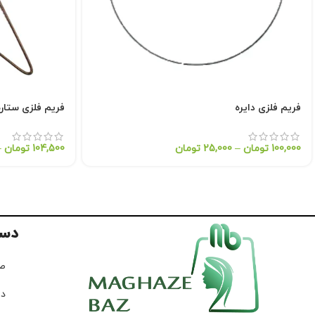
فریم فلزی دایره
فریم فلزی ستاره
100,000
تومان
–
25,000
تومان
104,500
تومان
–
دس
ص
در