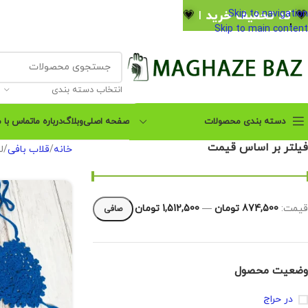
💗
کد تخفیف خرید اول : maghazebazoff
💗
Skip to navigation
Skip to main content
انتخاب دسته بندی
دسته بندی محصولات
صفحه اصلی
وبلاگ
درباره ما
تماس با م
فیلتر بر اساس قیمت
خانه
قلاب بافی
ل
پکیج آموزش صفر تا صد
مکرومه بافی
پکیج آموزشی 14 مدل صندل
قيمت:
874,500 تومان
—
1,512,500 تومان
صافی
مکرومه بافی
پکیج آموزشی کیف مکرومه
بافی
وضعیت محصول
آموزش آیینه مکرومه بافی
در حراج