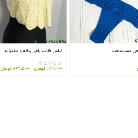
افی دست‌بافت
لباس قلاب بافی زنانه و دخترانه
1,419,000
تومان
–
874,500
تومان