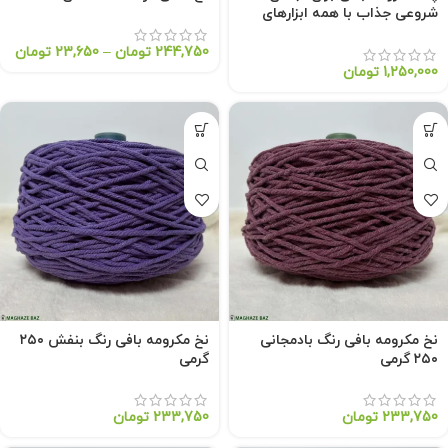
شروعی جذاب با همه ابزارهای
لازم
244,750
تومان
–
23,650
تومان
1,250,000
تومان
نخ مکرومه بافی رنگ بادمجانی
نخ مکرومه بافی رنگ بنفش ۲۵۰
۲۵۰ گرمی
گرمی
233,750
تومان
233,750
تومان