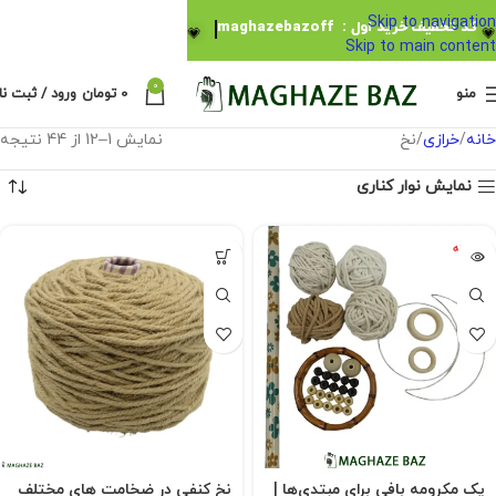
Skip to navigation
کد تخفیف خرید اول : maghazebazoff
💗
💗
Skip to main content
0
منو
0
تومان
ورود / ثبت نا
خانه
خرازی
نخ
نمایش 1–12 از 44 نتیجه
نمایش نوار کناری
فروخته
شده
پک مکرومه بافی برای مبتدی‌ها |
نخ کنفی در ضخامت های مختلف